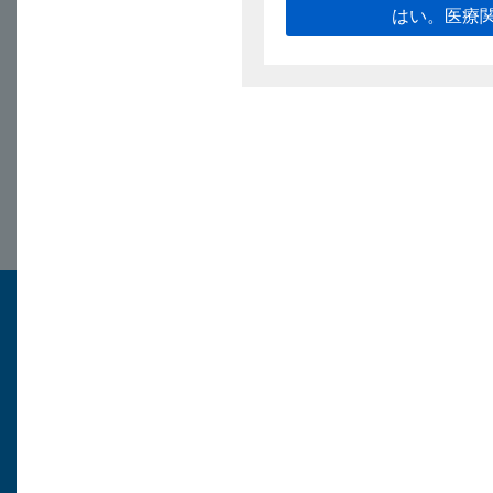
はい。医療
2025/9/12
キョーリン製薬
医療関係者
トップページ
医療用医薬品情報
各種お知らせ
よくある質問（FAQ）