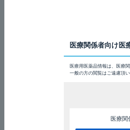
妊婦又は妊娠してい
A
®
ルティフォーム
50
動物実験（ウサギ）で
医療関係者向け医
フマル酸塩水和物を0
電子添文の記載は、
医療用医薬品情報は、医療関
一般の方の閲覧はご遠慮頂い
9. 特定の背景を有す
9.5 妊婦
妊婦又は妊娠している
ゾンプロピオン酸エステ
発育抑制及び催奇形性
医療関
電子添文（9.5項