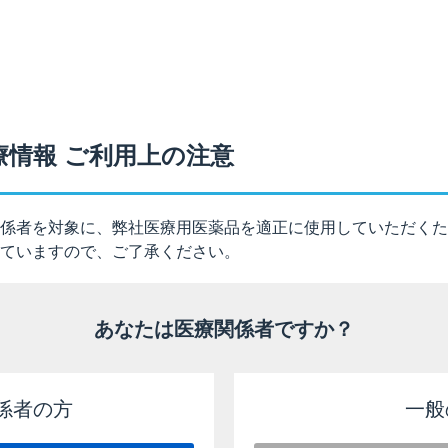
る可能性のある女性には、治療上の有益性が危険性を上回ると
エアゾール／125エアゾール）を投与してください。
、本剤の有効成分であるフルチカゾンプロピオン酸エステルを1.
療情報 ご利用上の注意
.16μg/kg以上で吸入投与したときに、胎児の発育抑制及び
以下のとおりです。
係者を対象に、弊社医療用医薬品を適正に使用していただくた
ていますので、ご了承ください。
る患者に関する注意
可能性のある女性には、治療上の有益性が危険性を上回ると判断される
あなたは医療関係者ですか？
ル1.6μg/kg以上/ホルモテロールフマル酸塩水和物0.16μg/kg以
が認められている。
係者の方
一般
）［2025年9月改訂（第7版、再審査結果）］