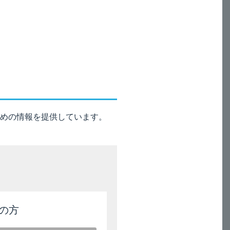
判断される場合にのみ、本剤（フ
6μg/kg以上、ホルモテロール
催奇形性が認められています。
めの情報を提供しています。
場合にのみ投与すること。フルチカ
上をウサギに吸入投与したときに、胎児の
の方