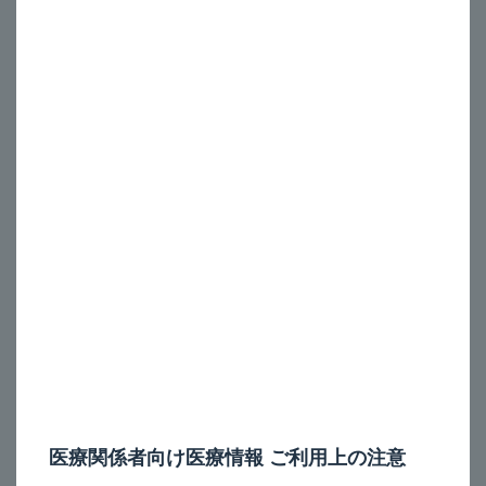
医療関係者向け情報に掲載された医薬品情報、患者指導用
資材等に関するお問い合わせ、ご意見等はお電話でのお問
い合わせのみとなります。下記の窓口までご連絡くださ
い。
なお、お問い合わせ内容の確認のため、お電話を録音させ
ていただいております。あらかじめご了承ください。
杏林製薬株式会社
くすり情報センター
受付時間
/ 9：00～17：30（土・日・祝日・会社休日
を除く）
0120-409-341
その他、キョーリン製薬全般に関するお問い
医療関係者向け医療情報 ご利用上の注意
合わせ