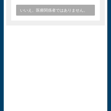
いいえ。医療関係者ではありません。
キョーリン製薬
医療関係者向け情報
トップページ
医療用医薬品情報
各種お知らせ
よくある質問（FAQ）
使用期限検索