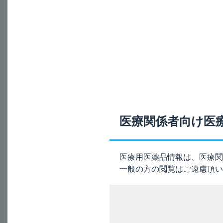
キプレス錠5mg
カ行
キプレスチュア
キプレス細粒4
ケタスカプセル
医療関係者向け医
小児用バクシダ
サ行
医療用医薬品情報は、医療関
ジムソ膀胱内注
一般の方の閲覧はご遠慮頂い
デザレックス錠
タ行