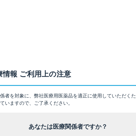
、錠10mg、OD錠10mg
ブル錠5mg
mg
10mg
療情報 ご利用上の注意
ール錠50mg
係者を対象に、弊社医療用医薬品を適正に使用していただくた
入液50%
ていますので、ご了承ください。
あなたは医療関係者ですか？
5mg