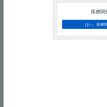
医療関
バクシダール錠1
ハ行
はい。医療
フルティフォー
ベオーバ錠50
ベストロン耳
ペンタサ顆粒94
ペンタサ坐剤1
ペンタサ注腸1
ムコダイン錠25
マ行
ムコダインシ