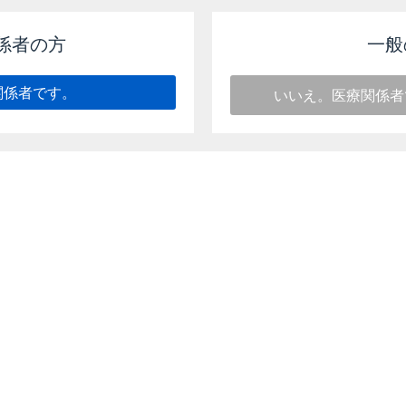
係者の方
一般
00mg、錠200mg
関係者です。
いいえ。医療関係者
ム50エアゾール、125エアゾール
mg
鼻科用1%
%、錠250mg、錠500mg
g
g
0mg、錠500mg
ロップ5%