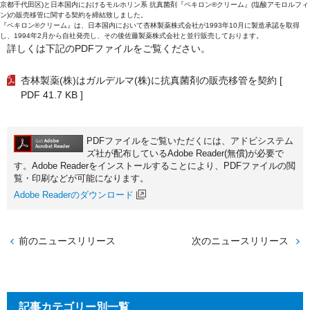
京都千代田区)と日本国内におけるモルホリン系 抗真菌剤『ペキロン®クリーム』(塩酸アモロルフィ
ン)の販売移管に関する契約を締結致しました。
『ペキロン®クリーム』は、日本国内において杏林製薬株式会社が1993年10月に製造承認を取得
し、1994年2月から自社発売し、その後佐藤製薬株式会社と並行販売しております。
詳しくは下記のPDFファイルをご覧ください。
杏林製薬(株)はガルデルマ(株)に抗真菌剤の販売移管を契約
[
PDF 41.7 KB ]
PDFファイルをご覧いただくには、アドビシステム
ズ社が配布しているAdobe Reader(無償)が必要で
す。Adobe Readerをインストールすることにより、PDFファイルの閲
覧・印刷などが可能になります。
Adobe Readerのダウンロード
前のニュースリリース
次のニュースリリース
記事カテゴリー別一覧