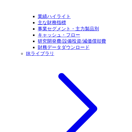
業績ハイライト
主な財務指標
事業セグメント・主力製品別
キャッシュ・フロー
研究開発費/設備投資/減価償却費
財務データダウンロード
IRライブラリ