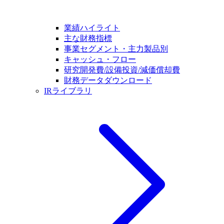
業績ハイライト
主な財務指標
事業セグメント・主力製品別
キャッシュ・フロー
研究開発費/設備投資/減価償却費
財務データダウンロード
IRライブラリ