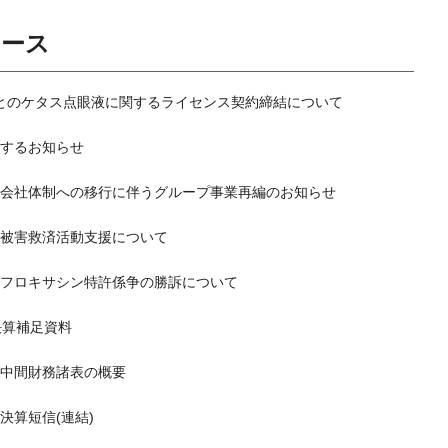
リース
l)社とのケタス点眼液に関するライセンス契約締結について
するお知らせ
会社体制への移行に伴うグループ事業再編のお知らせ
被害救済活動支援について
フロキサシン特許係争の勝訴について
 決算補足資料
別中間財務諸表の概要
間決算短信(連結)