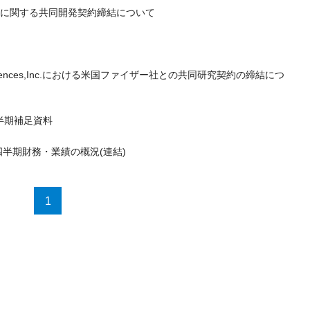
に関する共同開発契約締結について
iosciences,Inc.における米国ファイザー社との共同研究契約の締結につ
四半期補足資料
四半期財務・業績の概況(連結)
1