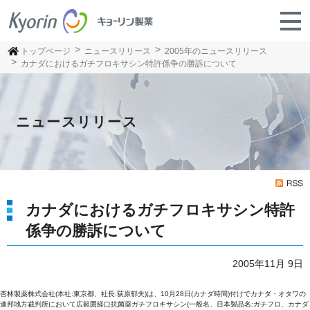
トップページ
ニュースリリース
2005年のニュースリリース
カナダにおけるガチフロキサシン特許係争の勝訴について
ニュースリリース
カナダにおけるガチフロキサシン特許
係争の勝訴について
2005年11月 9日
杏林製薬株式会社(本社:東京都、社長:荻原郁夫)は、10月28日(カナダ時間)付けでカナダ・オタワの
連邦地方裁判所において広範囲経口抗菌薬ガチフロキサシン(一般名、日本製品名:ガチフロ、カナダ