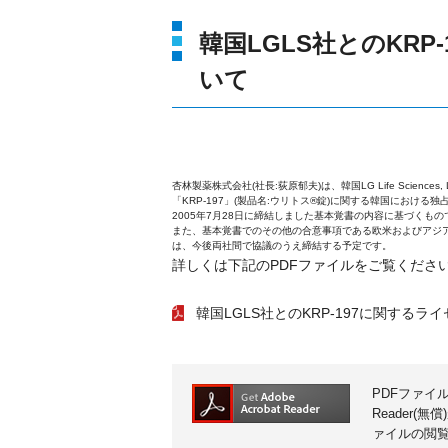
韓国LGLS社とのKR
いて
杏林製薬株式会社(社長:荻原郁夫)は、韓国LG Life Sciences,
「KRP-197」(製品名:ウリトス®錠)に関する韓国にお
2005年7月28日に締結しました基本覚書の内容に基づくもの
また、基本覚書でのその他の合意事項である欧米およびアジア
は、今後両社間で協議のうえ締結する予定です。
詳しくは下記のPDFファイルをご覧くださ
韓国LGLS社とのKRP-197に関する
PDFファイ
Reader(
ァイルの閲