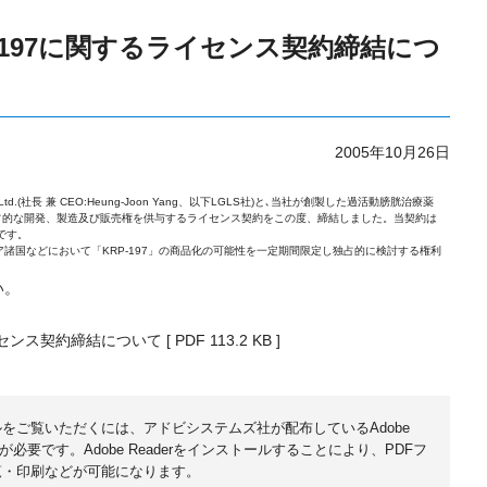
P-197に関するライセンス契約締結につ
2005年10月26日
 Ltd.(社長 兼 CEO:Heung-Joon Yang、以下LGLS社)と､当社が創製した過活動膀胱治療薬
ける独占的な開発、製造及び販売権を供与するライセンス契約をこの度、締結しました。当契約は
です。
諸国などにおいて「KRP-197」の商品化の可能性を一定期間限定し独占的に検討する権利
い。
ライセンス契約締結について
[ PDF 113.2 KB ]
ルをご覧いただくには、アドビシステムズ社が配布しているAdobe
無償)が必要です。Adobe Readerをインストールすることにより、PDFフ
覧・印刷などが可能になります。