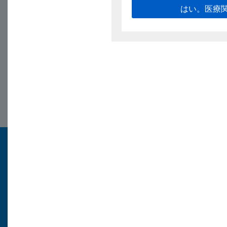
はい。医療
2024/5/23
キョーリン製薬
医療関係者
トップページ
医療用医薬品情報
各種お知らせ