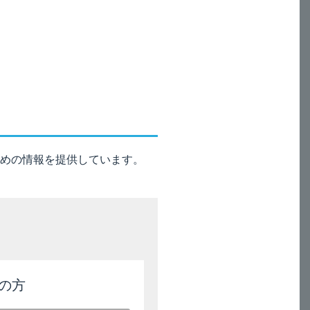
いません。
めの情報を提供しています。
溶液を1回あたり1バイアル
なお、膀胱内注入後、可能な限り
の方