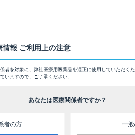
注入液50%）の小児への投与は適応外です。
みであり、承認までに小児等を対象とした臨床試験は実施して
療情報 ご利用上の注意
以下のとおりです。
る患者に関する注意
係者を対象に、弊社医療用医薬品を適正に使用していただくた
ていますので、ご了承ください。
床試験は実施していない。
量は、「通常、成人には50%（w/w）ジメチルスルホキシド
あなたは医療関係者ですか？
ルホキシドとして27g）、2週間間隔で6回膀胱内に注入する。
に保持してから排出させる。」です。
係者の方
一般
）［2024年5月改訂（第4版）］