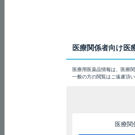
®
本剤（ジムソ
膀胱内
A
本剤の適応は成人の
医療関係者向け医
電子添文の記載は、
9. 特定の背景を有す
医療用医薬品情報は、医療関
9.7 小児等
一般の方の閲覧はご遠慮頂い
小児等を対象とした臨
注）本剤の用法及び用
50mL（ジメチルス
15分間以上膀胱内
医療関
電子添文（9.7項