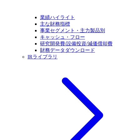
業績ハイライト
主な財務指標
事業セグメント・主力製品別
キャッシュ・フロー
研究開発費/設備投資/減価償却費
財務データダウンロード
IRライブラリ