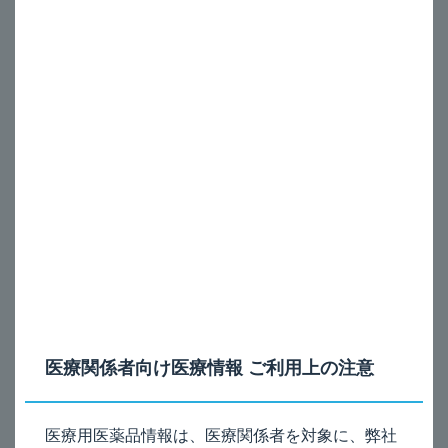
エクリラ_気管支痙攣の発現は？
A
®
®
本剤（エクリラ
400μgジェヌエア
）の吸入により気管支
痙攣が誘発され、生命を脅かすおそれがありますので、気
管支痙攣が認められた場合は、直ちに本剤の投与を中止
し、適切な処置を行ってください。
電子添文の記載は、以下のとおりです。
8. 重要な基本的注意
8.1
吸入薬の場合、薬剤の吸入により気管支痙攣が誘発され生命
を脅かすおそれがある。気管支痙攣が認められた場合は、直ち
に投与を中止し、適切な処置を行うこと。
医療関係者向け医療情報 ご利用上の注意
電子添文（8.1項）［2024年6月改訂（第3版、再審査結
医療用医薬品情報は、医療関係者を対象に、弊社
果）］