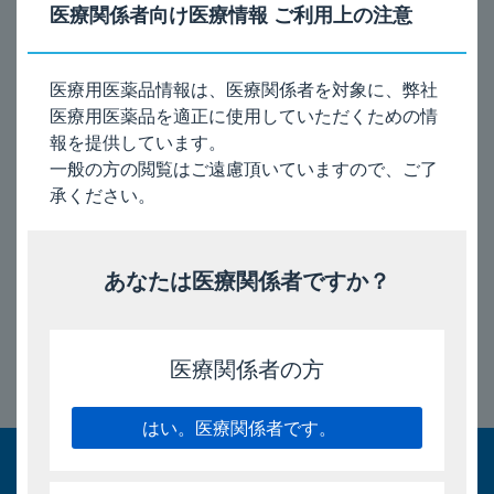
医療関係者向け医療情報 ご利用上の注意
抗コリン作用性の徴候及び症状（口内乾燥、動悸等）が発現す
るおそれがある。
医療用医薬品情報は、医療関係者を対象に、弊社
医療用医薬品を適正に使用していただくための情
電子添文（13項）［2024年6月改訂（第3版、再審査結
報を提供しています。
果）］
一般の方の閲覧はご遠慮頂いていますので、ご了
インタビューフォーム（VIII.10.過量投与）［2025年8月
承ください。
改訂（第9版）］
あなたは医療関係者ですか？
2026/1/30
医療関係者の方
このページのトップへ
はい。医療関係者です。