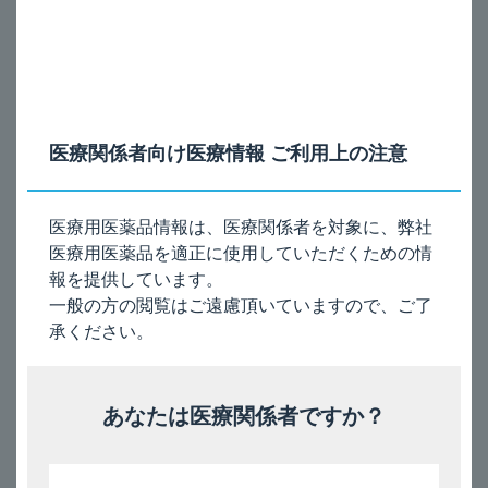
通常、成人には、フルティフォーム50エアゾール（フルチカゾ
ンプロピオン酸エステルとして50μg及びホルモテロールフマル
酸塩水和物として5μg）を1回2吸入、1日2回投与する。
なお、症状に応じてフルティフォーム125エアゾール（フルチ
カゾンプロピオン酸エステルとして125μg及びホルモテロール
フマル酸塩水和物として5μg）を1回2~4吸入、1日2回投与す
る。
小児
医療関係者向け医療情報 ご利用上の注意
通常、小児には、フルティフォーム50エアゾール（フルチカゾ
ンプロピオン酸エステルとして50μg及びホルモテロールフマル
酸塩水和物として5μg）を1回2吸入、1日2回投与する。
医療用医薬品情報は、医療関係者を対象に、弊社
医療用医薬品を適正に使用していただくための情
7. 用法及び用量に関連する注意
報を提供しています。
症状の緩解がみられた場合は、治療上必要最小限の用量を投与
一般の方の閲覧はご遠慮頂いていますので、ご了
し、必要に応じ吸入ステロイド剤への切り替えも考慮するこ
承ください。
と。
あなたは医療関係者ですか？
®
くすりのしおり
［2024年12月改訂］
電子添文（6項、7項）［2025年9月改訂（第7版、再審
査結果）］