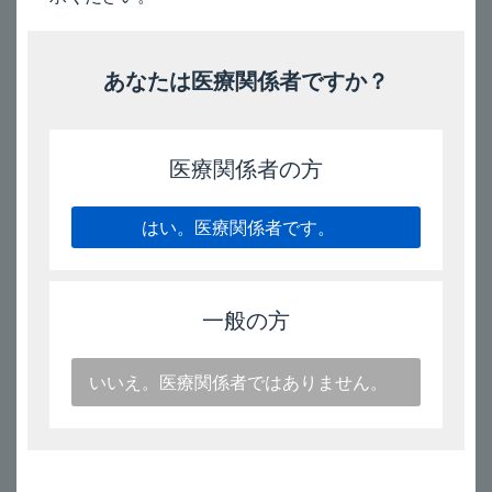
小児等を対象とした特定使用成績調査の結果については、
以下をご確認ください。
あなたは医療関係者ですか？
※
特定使用成績調査最終結果報告書（小児）
※：要約、調査対象症例、安全性（有害事象発現状況、背
医療関係者の方
景因子別有害事象発現状況、安全性検討事項に関する有害
事象）、結論 等
はい。医療関係者です。
電子添文（9.7項）［2025年9月改訂（第7版、再審査結
果）］
一般の方
2025/9/12
いいえ。医療関係者ではありません。
このページのトップへ