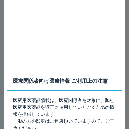
9. 特定の背景を有する患者に関する注意
9.7 小児等
9.7.1
長期間投与する場合には、身長等の経過の観察を十分行う
こと。また使用にあたっては、使用法を正しく指導すること。
全身ステロイド剤と比較し可能性は低いが、吸入ステロイド剤
を特に長期間、大量に投与する場合に成長遅延をきたすおそれ
がある。なお、小児等に対しては国内での24週間を超える臨床
試験は実施していない。
9.7.2
低出生体重児、新生児、乳児又は5歳未満の幼児を対象と
した臨床試験は実施していない。
注）本剤の小児における用法及び用量は、「通常、小児に
医療関係者向け医療情報 ご利用上の注意
®
は、フルティフォーム
50エアゾール（フルチカゾンプロ
ピオン酸エステルとして50μg及びホルモテロールフマル
酸塩水和物として5μg）を1回2吸入、1日2回投与する。」
医療用医薬品情報は、医療関係者を対象に、弊社
です。
医療用医薬品を適正に使用していただくための情
報を提供しています。
一般の方の閲覧はご遠慮頂いていますので、ご了
［参考］
承ください。