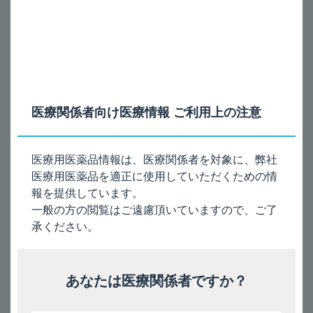
2.1
有効な抗菌剤の存在しない感染症、深在性真菌症の患者［ス
テロイドの作用により症状を増悪させるおそれがある。］
2.2
本剤の成分に対して過敏症の既往歴のある患者
2.3
デスモプレシン酢酸塩水和物（男性における夜間多尿による
夜間頻尿）を投与中の患者［10.1参照］
医療関係者向け医療情報 ご利用上の注意
［補足］
本剤の成分は以下のとおりです。
医療用医薬品情報は、医療関係者を対象に、弊社
◆有効成分
フルチカゾンプロピオン酸エステル、ホルモテロールフマ
医療用医薬品を適正に使用していただくための情
ル酸塩水和物
報を提供しています。
◆添加剤
一般の方の閲覧はご遠慮頂いていますので、ご了
クロモグリク酸ナトリウム、無水エタノール、
承ください。
1,1,1,2,3,3,3-
ヘプタフルオロプロパン
あなたは医療関係者ですか？
電子添文（2項）［2025年9月改訂（第7版、再審査結
果）］