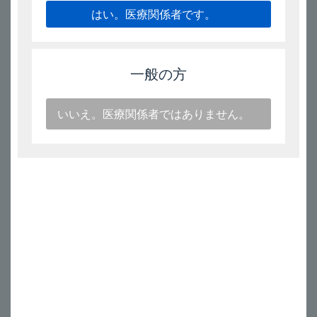
はい。医療関係者です。
↓
一般の方
カウンターが完全に赤色になったら、残りは
"20"
吸入分です。
®
なるべく早めに受診して、新しいフルティフォーム
を準備する
ように指導してください。
いいえ。医療関係者ではありません。
・56吸入用
・120吸入用
※カウンターが"０"になったら、残った薬剤を使用しないでくだ
さい。
［関連FAQ］