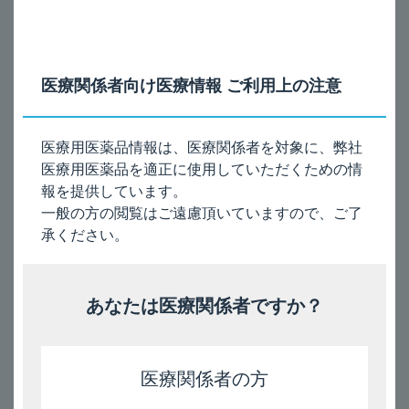
医療関係者向け医療情報 ご利用上の注意
・120吸入用
医療用医薬品情報は、医療関係者を対象に、弊社
医療用医薬品を適正に使用していただくための情
報を提供しています。
一般の方の閲覧はご遠慮頂いていますので、ご了
承ください。
↓
"50"
から黄色が見え始め、40で黄色、30を過ぎると赤色が見え
始め、20で赤になります。
あなたは医療関係者ですか？
数字を表示する部分の表示窓は下から上に徐々に動きます。
・56吸入用
医療関係者の方
・120吸入用