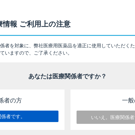
®
ーム
50エアゾール／125エアゾール）を1回2吸入する場合、
療情報 ご利用上の注意
息を吐く、噴霧する、吸い込む、息を止める、息を吐く」の一
が落ち着いたら2吸入目の一連の動作を行うようにしてください
係者を対象に、弊社医療用医薬品を適正に使用していただくた
ていますので、ご了承ください。
も同様に、1噴霧ごとに一連の動作を行い、医師に指示された吸
あなたは医療関係者ですか？
®
ィフォーム
を使用される患者の皆様へ）［2025年9月改訂（000
係者の方
一般
関係者です。
いいえ。医療関係者