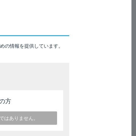
2回連続で噴霧せずに、1噴霧ごと
連の動作を行ってください。
。
めの情報を提供しています。
入回数分の吸入を行うように指導
1A17KD）］
の方
ではありません。