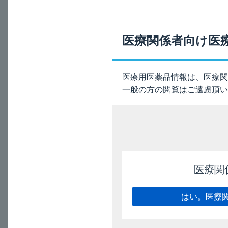
本剤（フルティフォ
医療関係者向け医
A
に「吸入器を振る、
1吸入目の後、呼吸
医療用医薬品情報は、医療関
一般の方の閲覧はご遠慮頂い
3又は4吸入の場合
してください。
同梱資材（フルテ
医療関
2026/5/13
はい。医療