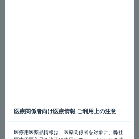
5μg
5μg
表示； ピンク
表示； 水色
外
観
医療関係者向け医療情報 ご利用上の注意
医療用医薬品情報は、医療関係者を対象に、弊社
◆120吸入用