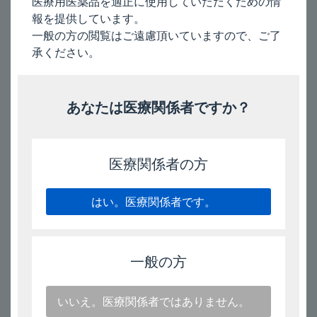
医療用医薬品を適正に使用していただくための情
報を提供しています。
一般の方の閲覧はご遠慮頂いていますので、ご了
®
®
フルティフォーム
50エアゾール
フルティフォーム
販売名
120吸入用
120吸
承ください。
フルチカゾンプロピオン酸エステル
1回噴霧量
あなたは医療関係者ですか？
50μg
125μg
（容器内で量
り取られる
ホルモテロールフマル酸塩水和物
量）
医療関係者の方
5μg
5μg
表示； 水色
表示； ピンク色
はい。医療関係者です。
一般の方
いいえ。医療関係者ではありません。
外観