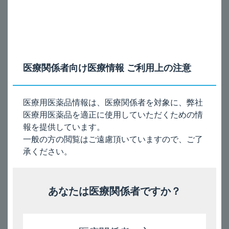
注）本剤の承認された用法及び用量は｢
〈気管支喘息〉
イ
ブジラス卜として通常、成人には1回10mgを1日2回経口投
与する。
〈脳循環障害によるめまい〉
イブジラス卜として
通常、成人には1回10mgを1日3回経口投与する。なお、症
状により適宜増減する。｣です。懸濁して投与する方法
医療関係者向け医療情報 ご利用上の注意
は、本剤の承認された用法及び用量ではありません。ま
た、適用上の注意の薬剤調製時の注意として「本剤は徐放
性製剤であるため、カプセル内容物を取り出して調剤しな
医療用医薬品情報は、医療関係者を対象に、弊社
いこと。」と注意喚起されています。本剤は徐放性製剤で
あること、かつ、本剤を懸濁した状態での薬物動態、有効
医療用医薬品を適正に使用していただくための情
性及び安全性試験等は実施しておらず、それらの評価デー
報を提供しています。
タはないため、本剤の懸濁投与は推奨しません。
一般の方の閲覧はご遠慮頂いていますので、ご了
承ください。
References
あなたは医療関係者ですか？
医薬品インタビューフォーム記載要領 2018（2019
年更新版），一般社団法人 日本病院薬剤師会 2019
年12月21日