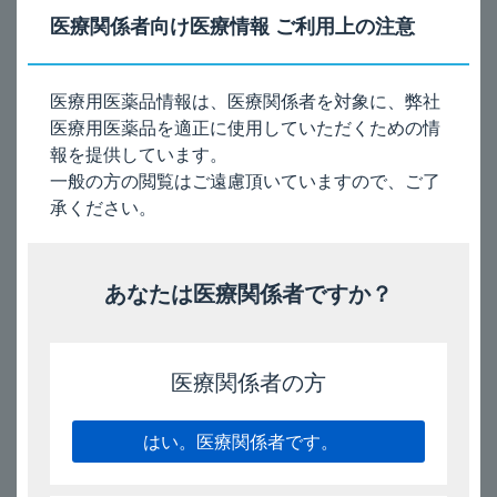
回、7日間反復投与したとき、フルチカゾンプロピオン酸
医療関係者向け医療情報 ご利用上の注意
エステル及びホルモテロールのC
及びAUC
は、投与
max
0-12
7日目には定常状態に達していると考えられ、単回投与に
比べ、いずれの用量も2~3倍でした。7日間反復投与後のフ
医療用医薬品情報は、医療関係者を対象に、弊社
ルチカゾンプロピオン酸エステル及びホルモテロールの
医療用医薬品を適正に使用していただくための情
C
及びAUC
は、ほぼ投与量に比例して増加し、ま
max
0-12
１）
た、半減期はそれぞれ約15時間及び約10時間でした
。
報を提供しています。
一般の方の閲覧はご遠慮頂いていますので、ご了
表 1日2回7日間反復吸入投与後のフルチカゾンプロピオ
承ください。
ン酸エステル及びホルモテロールの薬物動態パラメータ
＃
C
t
AUC
あなたは医療関係者ですか？
max
max
0-12
成分名
投与量
例数
（pg/mL）
（hr）
（pg・hr/mL）
フルティフォーム50エアゾール 1回2吸入
医療関係者の方
フルチ
カゾン
0.0833
プロピ
37.9 ±
はい。医療関係者です。
100μg
12
(0.0833,
228 ± 91.2
オン酸
10.7
0.0833)
エステ
ル