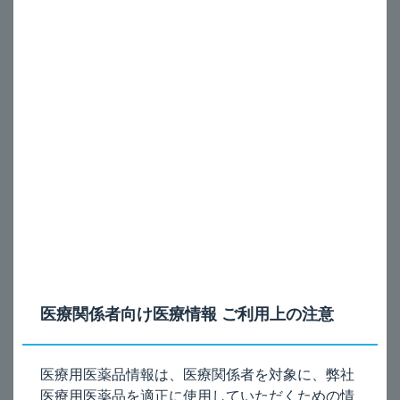
モメタゾン点鼻液_効能又は効果は？
A
本剤（モメタゾン点鼻液50μg「杏林」）の効能又は効果
は、以下のとおりです。
アレルギー性鼻炎
電子添文の記載は、以下のとおりです。
4. 効能又は効果
アレルギー性鼻炎
医療関係者向け医療情報 ご利用上の注意
モメタゾン点鼻液50μg「杏林」の電子添文（4項）
［2025年10月改訂（第4版）］
医療用医薬品情報は、医療関係者を対象に、弊社
医療用医薬品を適正に使用していただくための情