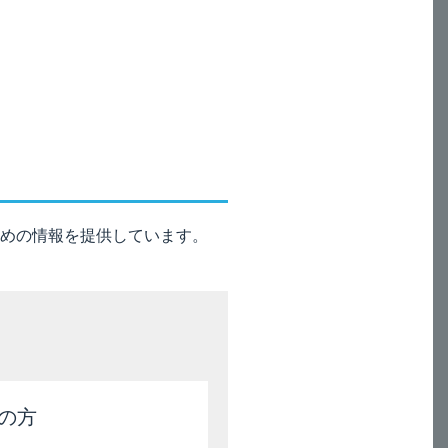
は、以下のとおりです。
、主な代謝物は6,7-ジヒドロジ
めの情報を提供しています。
１）
0%が尿中に排泄されました
。
の方