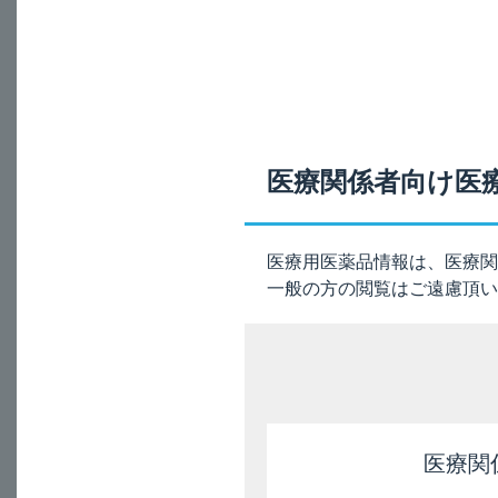
®
本剤（ケタス
カプセ
A
◆代謝
医療関係者向け医
健康成人にイブジラス
オール体、2β,3β
◆排泄
医療用医薬品情報は、医療関
一般の方の閲覧はご遠慮頂い
健康成人にイブジラス
電子添文（16.4項
References
医療関