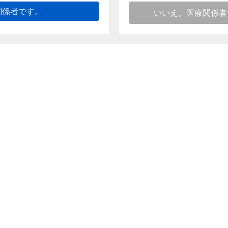
. 1985 ;19(13) :6220-6228
関係者です。
いいえ。医療関係者
このページのトップへ
向け情報
ご利用条件
個人情報保護に関する取り組み
推奨環境