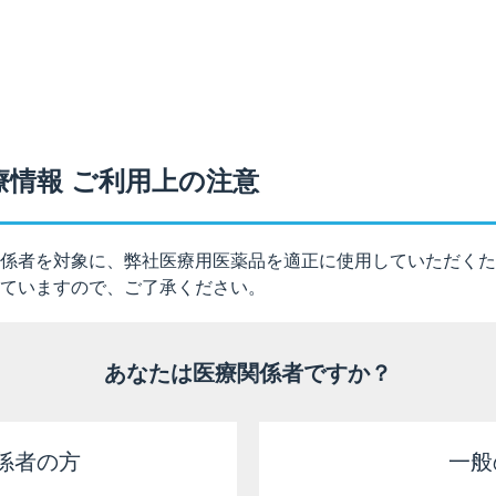
ル10mg）の有効成分であるイブジラストの代謝と排泄の経路
療情報 ご利用上の注意
ト10mgを単回経口投与した結果、尿中に未変化体は検出されず
１）
-ジオール体及びそれぞれの抱合体でした
。
係者を対象に、弊社医療用医薬品を適正に使用していただくた
ていますので、ご了承ください。
ト10mgを単回経口投与した結果、72時間までに投与量の約6
あなたは医療関係者ですか？
、16.5項）［2024年5月改訂（第2版）］
係者の方
一般