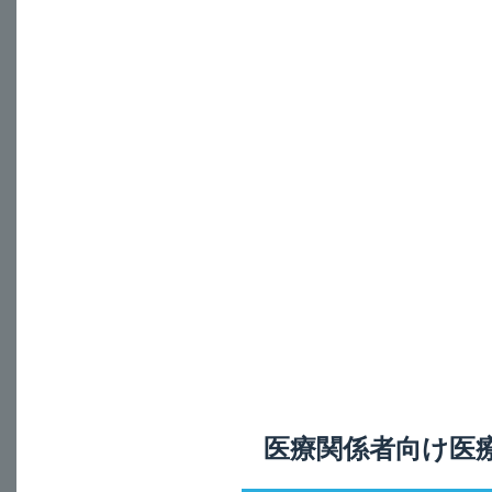
®
本剤（ベストロン
A
＜耳科用＞
点耳の場合は、4週
ださい。
なお、本剤の使用に
し、疾病の治療上必
＜鼻科用＞
ネブライザーを用い
臨床症状に改善がみ
医療関係者向け医
なお、本剤の使用に