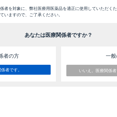
要な最小限の期間にとどめてください。
係者を対象に、弊社医療用医薬品を適正に使用していただくた
ていますので、ご了承ください。
以下のとおりです。
あなたは医療関係者ですか？
連する注意
安とし、その後の継続投与については漫然と投与しないよう、慎重に行
係者の方
一般
いた噴霧吸入に際しては、原則として中鼻道の開放等の鼻腔所見を確認
、4週間の投与を目安とし、臨床症状の改善がみられない場合は、投与
関係者です。
いいえ。医療関係者
しては、4週間の投与を目安とし、臨床症状の改善がみられない場合は
っては、耐性菌の発現等を防ぐため、原則として感受性を確認し、疾病