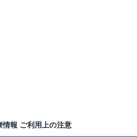
耳鼻科用1%）の投与日数の目安は、以下のとおりです。
間を目安としてください。その後の継続投与については漫然と
あたっては、耐性菌の発現等を防ぐため、原則として本剤への
要な最小限の期間にとどめてください。
た噴霧吸入及び上顎洞内注入の場合は、4週間を目安としてく
られない場合は、投与を中止し、他の治療法に変更してくださ
療情報 ご利用上の注意
あたっては、耐性菌の発現等を防ぐため、原則として本剤への