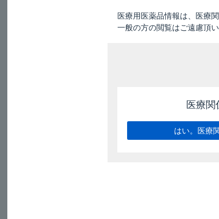
し、疾病の治療上必
医療用医薬品情報は、医療関
一般の方の閲覧はご遠慮頂い
電子添文の記載は、
7. 用法及び用量に関
〈耳科用〉
7.1
4週間の投与を目
〈鼻科用〉
医療関
7.2
ネブライザーを用
の軽減等）を行った後
こと。
はい。医療
7.3
上顎洞内注入に際
換えること。
8. 重要な基本的注意
8.1
本剤の使用にあた
にとどめること。