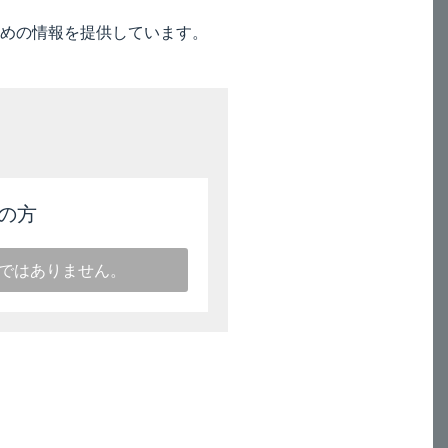
めの情報を提供しています。
うこと。
の方
し、鼻処置（鼻汁の吸引除去、腫脹
を中止し、他の治療法に切り換える
ではありません。
、投与を中止し、他の治療法に切り
の治療上必要な最小限の期間の投与