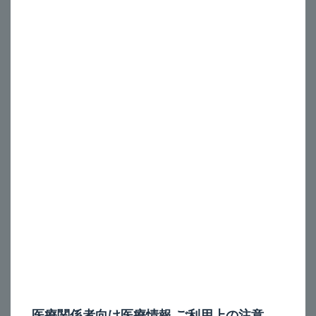
キプレス細粒_注意が必要な合併症や既往歴は？
A
®
本剤（キプレス
細粒4mg）の投与に際して、注意が必要
な合併症や既往歴は、以下のとおりです。
長期ステロイド療法を受けている患者
なお、本剤の投与によりステロイド剤を減量する場合に
は、症状の悪化等が生じることのないよう、十分な管理の
下、喘息症状がコントロールされていることを確認した上
で徐々に減量してください。
電子添文の記載は、以下のとおりです。
9. 特定の背景を有する患者に関する注意
9.1 合併症・既往歴等のある患者
9.1.1 長期ステロイド療法を受けている患者
医療関係者向け医療情報 ご利用上の注意