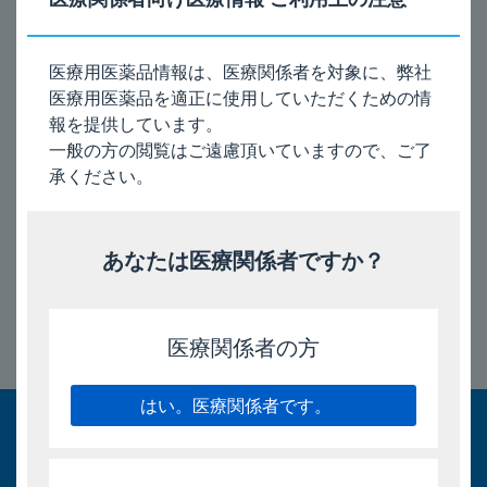
本剤投与によりステロイドの減量をはかる場合は十分な管理下
で徐々に行うこと。
医療用医薬品情報は、医療関係者を対象に、弊社
医療用医薬品を適正に使用していただくための情
電子添文（
9.1
項）［
2024
年5月改訂（第2版）］
報を提供しています。
インタビューフォーム（
VIII.6.(1)
合併症・既往歴等のあ
一般の方の閲覧はご遠慮頂いていますので、ご了
る患者）［2026年8月改訂（第48版）］
承ください。
2026/8/3
あなたは医療関係者ですか？
医療関係者の方
このページのトップへ
はい。医療関係者です。