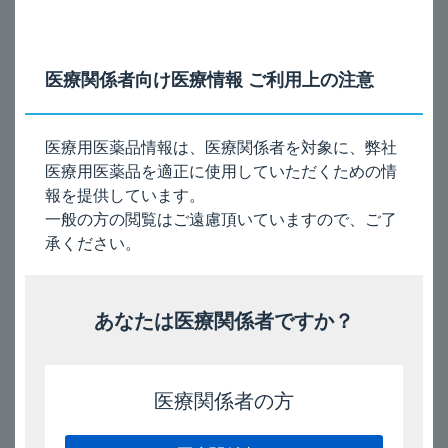
妊婦のほとんどは妊娠中、他の喘息治療薬も服用していた。本
剤とこれらの事象の因果関係は明らかにされていない。
医療関係者向け医療情報 ご利用上の注意
注）本剤の用法及び用量は、「通常、1歳以上6歳未満の小
児にはモンテルカストとして4mg（本剤1包）を1日1回就
寝前に経口投与する。」です。
医療用医薬品情報は、医療関係者を対象に、弊社
医療用医薬品を適正に使用していただくための情
報を提供しています。
［関連FAQ］
一般の方の閲覧はご遠慮頂いていますので、ご了
承ください。
「キプレス錠・OD錠_妊婦への投与は？」はこちら
電子添文（9.5項）［2024年5月改訂（第2版）］
あなたは医療関係者ですか？
2025/3/3
医療関係者の方