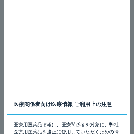
キプレス細粒_効果不十分な場合は？
A
®
本剤（キプレス
細粒4mg）を用法及び用量どおり継続し
て治療を行っても改善が認められない場合には、漫然と投
与を継続せず、患者の状態に合わせて他の適切な治療を考
慮してください。
電子添文の記載は、以下のとおりです。
8. 重要な基本的注意
8.7
本剤投与により効果が認められない場合には、漫然と長期に
わたり投与しないように注意すること。
医療関係者向け医療情報 ご利用上の注意
電子添文（
8.7
項）［
2024
年5月改訂（第2版）］
医療用医薬品情報は、医療関係者を対象に、弊社
医療用医薬品を適正に使用していただくための情