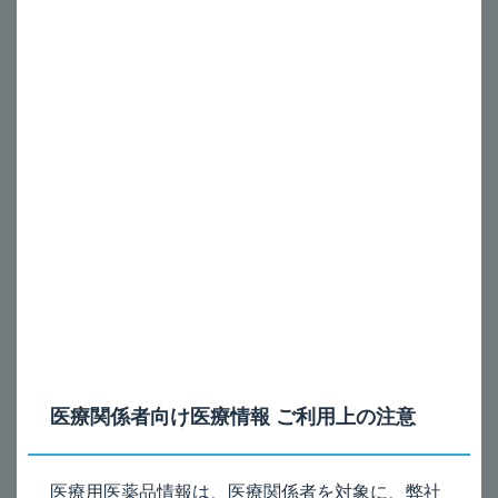
フルティフォーム_スペーサー内には一度に2噴霧
してもよいですか？
A
®
本剤（フルティフォーム
50エアゾール／125エアゾー
ル）はスペーサー（吸入用補助器）を使用して吸入する場
合は、吸入回数分をまとめてスペーサー内に噴霧せず、1
噴霧ごと吸入するように指導してください。
1回2吸入の場合であれば、「スペーサー内に1噴霧して吸
入する」を2回行ってください。
なお、スペーサーを用いた吸入方法の詳細については、使
用するスペーサーの取扱説明書に従ってください。
医療関係者向け医療情報 ご利用上の注意
®
患者向け服薬指導資材（フルティフォーム
を使用され
ている方へ スペーサーを使用して吸入する場合）
医療用医薬品情報は、医療関係者を対象に、弊社