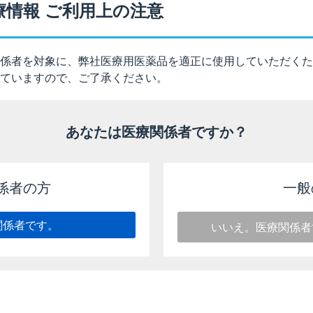
療情報 ご利用上の注意
緩状態が改善されれば非脱分極性ブロック、筋弛緩状態が増強されれば
内に同量を反復投与する。
係者を対象に、弊社医療用医薬品を適正に使用していただくた
ていますので、ご了承ください。
の脱力状態回復
は、持続効果の短い抗コリンエステラーゼ剤で、投与後の眼筋等の脱力
1)、2)
る
。
あなたは医療関係者ですか？
係者の方
一般
無力症の診断方法は、重症筋無力症の診断基準の一部であり、
症筋無力症の診断方法の詳細については、重症筋無力症診療ガ
関係者です。
いいえ。医療関係者
.3項）［2026年4月改訂（第3版）］