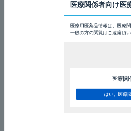
医療関係者向け医
静脈内注射する。筋弛
があれば5~10分以
医療用医薬品情報は、医療関
18. 薬効薬理
一般の方の閲覧はご遠慮頂い
18.3 重症筋無力症
エドロホニウム塩化物
力症の診断に使用され
［補足］
医療関
本剤を用いた重症筋
とはありません。重
はい。医療
ださい。
電子添文（6項、18