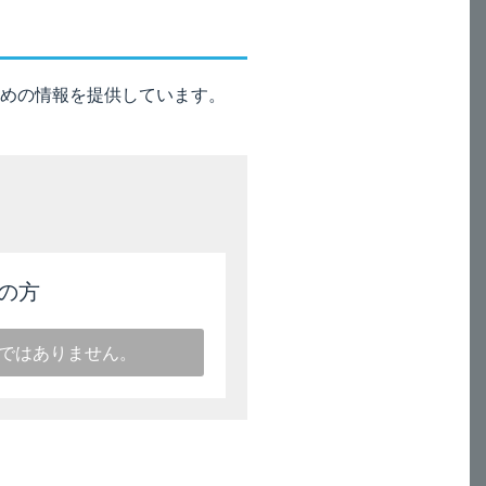
脱分極性ブロックと判定する。必要
めの情報を提供しています。
状態の回復の有無により、重症筋無
の方
その結果のみで確定診断されるこ
３）
イドライン
2022
を参照してく
ではありません。