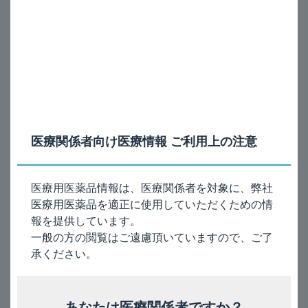
錠
特定の背景を有する患者
0.1mg、
OD
錠
アンチレクス_注意が必要な合併症や既往歴は？
0.1mg
アンチレクス_妊婦への投与は？
エ
ク
アンチレクス_授乳婦への投与は？
リ
医療関係者向け医療情報 ご利用上の注意
ラ
アンチレクス_小児への投与は？
400μg
ジ
アンチレクス_高齢者への投与は？
医療用医薬品情報は、医療関係者を対象に、弊社
ェ
医療用医薬品を適正に使用していただくための情
ヌ
報を提供しています。
エ
安全性
ア
一般の方の閲覧はご遠慮頂いていますので、ご了
承ください。
アンチレクス_禁忌は？
カ
行
アンチレクス_過度のコリン作動性反応が認められ
あなたは医療関係者ですか？