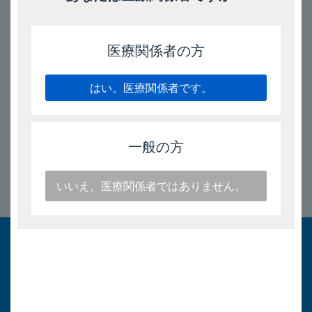
「小児への投与は？」はこちら
医療関係者の方
モメタゾン点鼻液50μg「杏林」の電子添文（
6
項）
［
2025
年
10
月改訂（第4版）］
はい。医療関係者です。
2026/3/30
一般の方
いいえ。医療関係者ではありません。
このページのトップへ