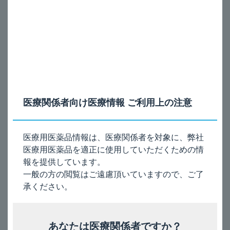
＜12歳未満の小児＞
通常、12歳未満の小児には、各鼻腔に1噴霧ずつ1日1回
投与する（モメタゾンフランカルボン酸エステルとして
1日100μg）。
電子添文の記載は、以下のとおりです。
6. 用法及び用量
医療関係者向け医療情報 ご利用上の注意
〈成人〉
通常、成人には、各鼻腔に2噴霧ずつ1日1回投与する（モメタ
ゾンフランカルボン酸エステルとして1日200μg）。
〈小児〉
医療用医薬品情報は、医療関係者を対象に、弊社
通常、12歳未満の小児には、各鼻腔に1噴霧ずつ1日1回投与す
医療用医薬品を適正に使用していただくための情
る（モメタゾンフランカルボン酸エステルとして1日100μg）。
報を提供しています。
通常、12歳以上の小児には、各鼻腔に2噴霧ずつ1日1回投与す
る（モメタゾンフランカルボン酸エステルとして1日200μg）。
一般の方の閲覧はご遠慮頂いていますので、ご了
承ください。
［関連FAQ］
あなたは医療関係者ですか？