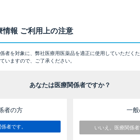
®
チレクス
静注10mg）を投与する場合は、診断上の有益性及
討してください。
療情報 ご利用上の注意
以下のとおりです。
係者を対象に、弊社医療用医薬品を適正に使用していただくた
ていますので、ご了承ください。
る患者に関する注意
乳栄養の有益性を考慮し、授乳の継続又は中止を検討すること。
あなたは医療関係者ですか？
）［2026年4月改訂（第3版）］
係者の方
一般
関係者です。
いいえ。医療関係者