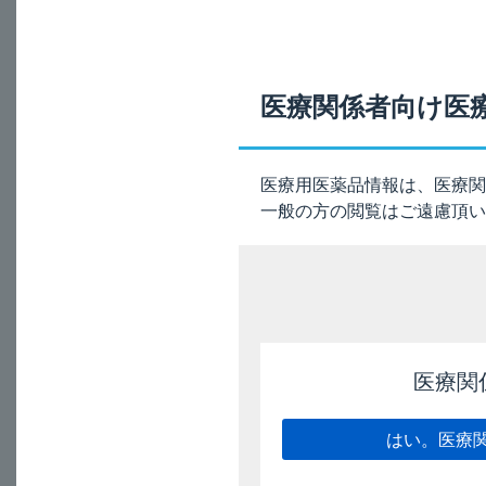
授乳婦に本剤（アン
A
の継続又は中止を検
医療関係者向け医
電子添文の記載は、
医療用医薬品情報は、医療関
一般の方の閲覧はご遠慮頂い
9. 特定の背景を有す
9.6 授乳婦
診断上の有益性及び母
電子添文（9.6項
医療関
2026/4/21
はい。医療