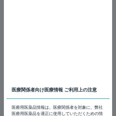
アンチレクス_高齢者への投与は？
A
一般に、高齢者は生理機能が低下していますので、患者の
®
状態を観察しながら慎重に本剤（アンチレクス
静注
10mg）を投与してください。
電子添文の記載は、以下のとおりです。
9. 特定の背景を有する患者に関する注意
9.8 高齢者
患者の状態を観察しながら慎重に投与すること。一般に生理機
能が低下している。
医療関係者向け医療情報 ご利用上の注意
電子添文（
9.8
項）［
2026
年4月改訂（第3版）］
医療用医薬品情報は、医療関係者を対象に、弊社
医療用医薬品を適正に使用していただくための情