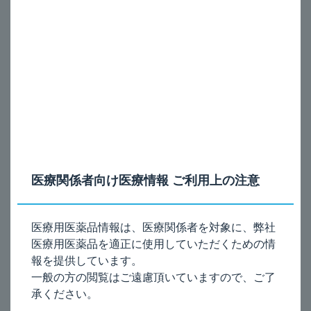
呼吸器
気管・気管支分泌亢進、声門痙攣
消化器
悪心・嘔吐、胃腸障害、腹部疝痛、下痢
過敏症
過敏症状
その他
顔面潮紅、不整脈（徐脈）、筋力低下
上記の副作用があらわれることがありますので、観察を十
分に行い、異常が認められた場合には投与を中止するなど
適切な処置を行ってください。
医療関係者向け医療情報 ご利用上の注意
電子添文の記載は、以下のとおりです。
医療用医薬品情報は、医療関係者を対象に、弊社
医療用医薬品を適正に使用していただくための情
11. 副作用
11.1 重大な副作用
報を提供しています。
11.1.1 痙攣
（頻度不明）
一般の方の閲覧はご遠慮頂いていますので、ご了
11.1.2 呼吸中枢麻痺
（頻度不明）
承ください。