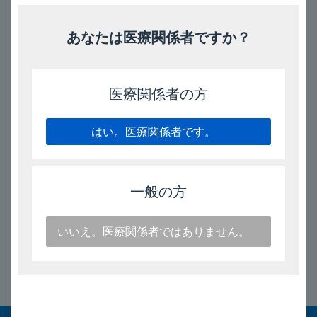
［解説］
あなたは医療関係者ですか？
本剤は使用成績調査等の副作用発現頻度が明確となる調査
を実施していない。
医療関係者の方
電子添文（11項）［2026年4月改訂（第3版）］
はい。医療関係者です。
解説；インタビューフォーム（
VIII.8.(2)
その他の副作
用）［
2026
年4月改訂（第
12
版）］
一般の方
2026/4/21
いいえ。医療関係者ではありません。
このページのトップへ