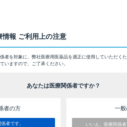
®
静注10mg）のヒトでのデータはありません。
療情報 ご利用上の注意
ホニウム塩化物4.0μmol/kgを静注した結果、血中濃度は2相
係者を対象に、弊社医療用医薬品を適正に使用していただくた
ていますので、ご了承ください。
6.1項）［2026年4月改訂（第3版）］
あなたは医療関係者ですか？
係者の方
一般
al. :Br. J. Pharmacol. 1972 ;46 :355-357（PMID:4651777）
関係者です。
いいえ。医療関係者