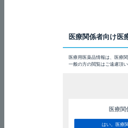
本剤（アンチレクス
A
医療関係者向け医
［参考］
14
ラットに[
C]エドロ
医療用医薬品情報は、医療関
１）
8.3分でした
。
一般の方の閲覧はご遠慮頂い
参考；電子添文（1
References
医療関
Back, D.J. et 
はい。医療