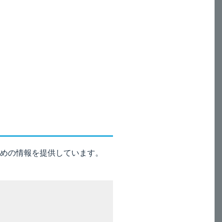
それがありますので、患者の状態を
めの情報を提供しています。
患者においては代謝が遅延される
されて、AST（GOT）や