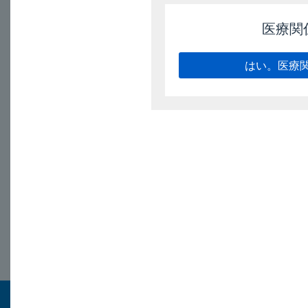
医療関
「代謝と排泄の経
はい。医療
電子添文（9.3項
解説；インタビューフ
2026/7/1