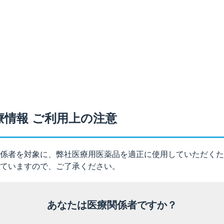
®
者では、本剤（ケタス
カプセル10mg）の代謝が遅延するお
投与してください。
以下のとおりです。
る患者に関する注意
療情報 ご利用上の注意
係者を対象に、弊社医療用医薬品を適正に使用していただくた
ていますので、ご了承ください。
るイブジラストは肝臓で代謝を受けるため、肝機能障害のある
、肝機能障害の既往のある患者や合併している患者に本剤が投与
上昇が見られたことも報告されている。
あなたは医療関係者ですか？