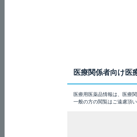
肝機能障害のある患
A
観察しながら慎重に
電子添文の記載は、
9. 特定の背景を有す
9.3 肝機能障害患者
医療関係者向け医
［解説］
医療用医薬品情報は、医療関
一般の方の閲覧はご遠慮頂い
本剤の有効成分であ
おそれがあり、また
ALT（GPT）等の
［関連FAQ］