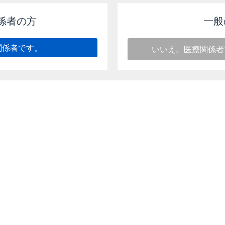
係者の方
一般
路は？」はこちら
関係者です。
いいえ。医療関係者
）［2024年5月改訂（第2版）］
ォーム（VIII.6.(3)肝機能障害患者）［2025年7月改訂（第
このページのトップへ