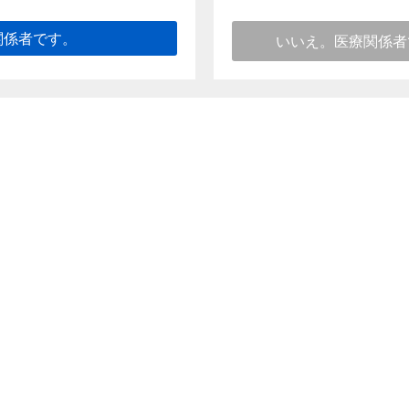
関係者です。
）［2024年5月改訂（第2版）］
いいえ。医療関係者
このページのトップへ
向け情報
ご利用条件
個人情報保護に関する取り組み