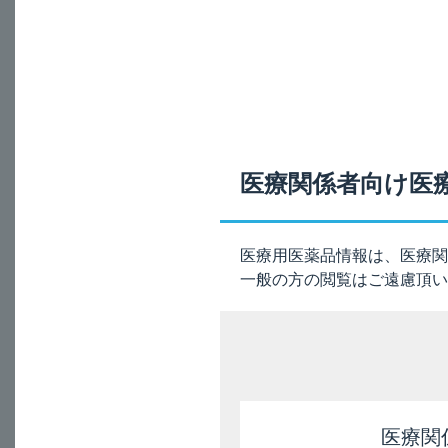
®
本剤（ケタス
カプセ
A
高齢者では肝機能が
に注意してください
医療関係者向け医
電子添文の記載は、
9. 特定の背景を有す
医療用医薬品情報は、医療関
9.8 高齢者
一般の方の閲覧はご遠慮頂い
本剤は、主として肝臓
［関連FAQ］
「代謝と排泄の経
医療関