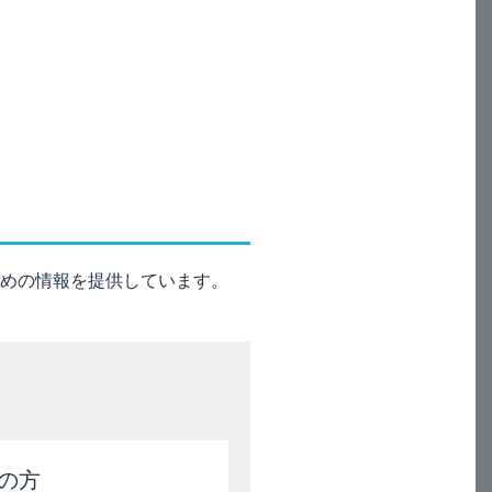
がありますので、副作用等の発現
めの情報を提供しています。
血中濃度が持続するおそれがある。
の方