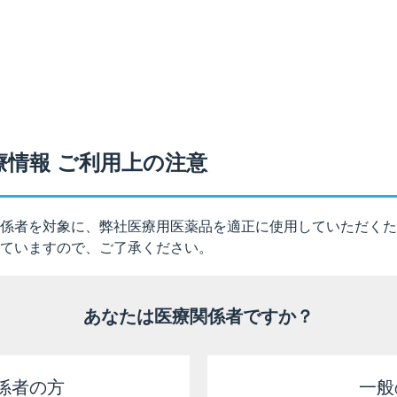
ル10mg）は、主に肝臓で代謝されます。
低下していることが多いため、高い血中濃度が持続するおそれ
。
療情報 ご利用上の注意
以下のとおりです。
る患者に関する注意
係者を対象に、弊社医療用医薬品を適正に使用していただくた
ていますので、ご了承ください。
で代謝されるが、高齢者では肝機能が低下していることが多いため高い
あなたは医療関係者ですか？
路は？」はこちら
係者の方
一般