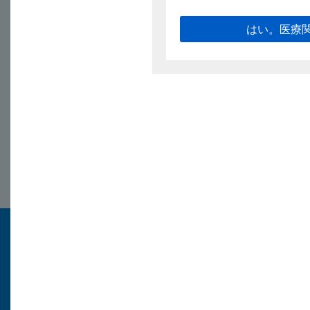
はい。医療
電子添文（9.8項
2025/7/1
キョーリン製薬
医療関係者
トップページ
医療用医薬品情報