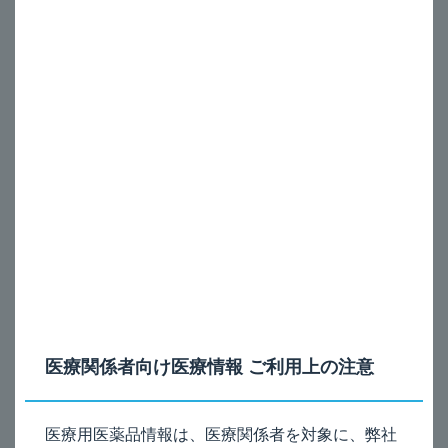
アンチレクス_薬剤感受性が認められない場合は？
A
®
本剤（アンチレクス
静注10mg）の投与により、短時間又
は遷延性の抗コリンエステラーゼ剤非感受性期を生じた場
合には、再度感受性が戻るまで本剤を減量又は中止してく
ださい。
電子添文の記載は、以下のとおりです。
8. 重要な基本的注意
8.2
本剤の投与により、短時間又は遷延性に抗コリンエステラー
ゼ剤非感受性期を生じることがあるので、このような場合、抗
コリンエステラーゼ剤の投与は再び感受性が戻るまで減量又は
中止すること。
医療関係者向け医療情報 ご利用上の注意
医療用医薬品情報は、医療関係者を対象に、弊社
電子添文（8.2項）［2026年4月改訂（第3版）］