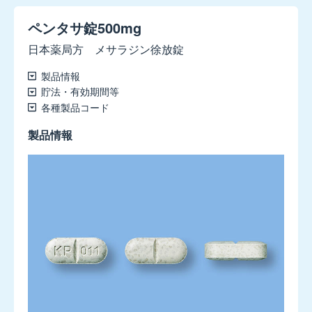
レ
ク
ペンタサ錠500mg
ス
日本薬局方 メサラジン徐放錠
静
注
製品情報
10mg
貯法・有効期間等
各種製品コード
ウ
リ
製品情報
ト
ス
錠
0.1mg
ウ
リ
ト
ス
OD
錠