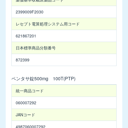
格
品
単
2027
2399009F2030
位
年
3
レセプト電算処理
システム用コード
月】
621867201
キ
日本標準商品
分類番号
プ
レ
872399
ス
チ
ュ
ペンタサ錠500mg 100T(PTP)
ア
ブ
ペ
統一商品コード
ル
ン
錠
タ
060007292
5mg
サ
錠
JANコード
500mg
キ
100T(PTP)
プ
4987060007292