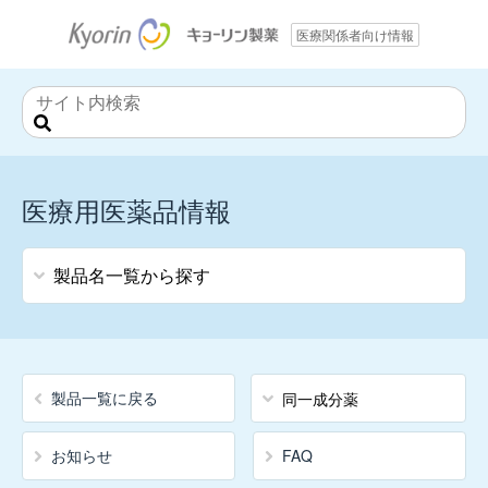
医療関係者向け情報
サ
イ
ト
内
医療用医薬品情報
検
索
製品名一覧から探す
ア
行
製品一覧に戻る
同一成分薬
ア
ン
お知らせ
FAQ
チ