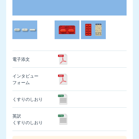
0.1mg
エ
剤形
内装
ク
リ
ラ
400μg
ジ
ェ
電子添文
ヌ
エ
インタビュー
ア
フォーム
30
吸
入
くすりのしおり
用
英訳
エ
くすりのしおり
ク
リ
ラ