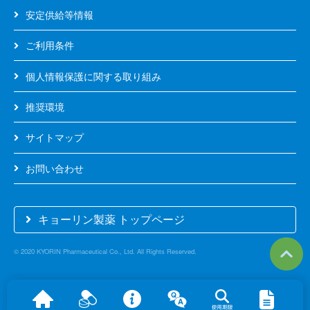
百
安定供給等情報
日
咳
ご利用条件
菌
検
個人情報保護に関する取り組み
出
キ
推奨環境
ッ
ト
サイトマップ
GeneSoC
お問い合わせ
FluA/B
検
出
キョーリン製薬 トップページ
キ
ッ
ト
© 2020
KYORIN
Pharmaceutical Co., Ltd. All Rights Reserved.
タ