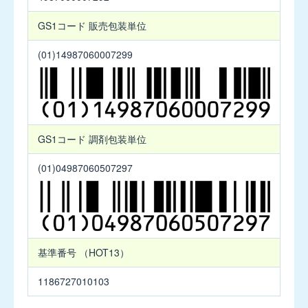
製
レ
品
ス
GS1コード
販売包装単位
コ
細
ー
粒
(01)14987060007299
ド
4mg
ケ
タ
ス
GS1コード
調剤包装単位
カ
プ
(01)04987060507297
セ
ル
10mg
サ
基準番号
（HOT13）
行
1186727010103
小