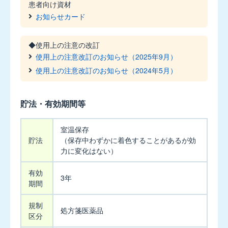
患者向け資材
400μg
お知らせカード
ジ
ェ
ヌ
◆使用上の注意の改訂
エ
使用上の注意改訂のお知らせ（2025年9月）
ア
使用上の注意改訂のお知らせ（2024年5月）
60
吸
入
貯法・有効期間等
用
貯
室温保存
法・
カ
貯法
（保存中わずかに着色することがあるが効
有
力に変化はない）
行
効
期
有効
間
3年
期間
キ
等
プ
レ
規制
処方箋医薬品
ス
区分
錠