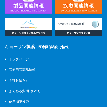
売
終
了
品
2026
年
4
月】
キョーリン製薬
医療関係者向け情報
GeneSoC
SARS-
CoV-
トップページ
2
N2
医療用医薬品情報
検
出
各種お知らせ
キ
ッ
よくある質問（FAQ）
ト
使用期限検索
GeneSoC