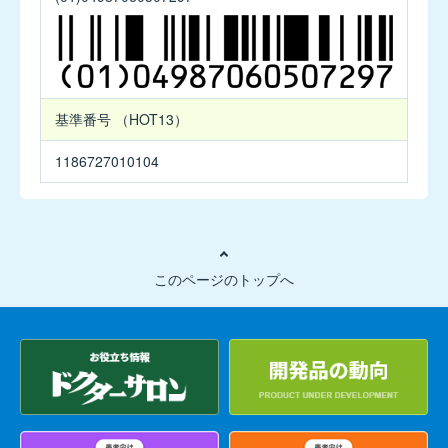
GeneSoC
イ
ン
フ
基準番号
（HOT13）
ル
エ
1186727010104
ン
ザ
ウ
イ
ル
このページのトップへ
ス
A/B
検
出
キ
ッ
ト
【販