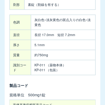
5mg
剤形
素錠（割線を有する）
キ
外
灰白色~淡灰黄色の斑点入りの白色~淡
プ
形
色調
黄色
レ
ス
直径
長径 17.0mm 短径 7.2mm
錠
10mg
厚さ
5.1mm
キ
質量
約750mg
プ
レ
識別コー
KP-011 （薬物本体）
ス
ド
KP-011 （包装）
OD
錠
10mg
製品コード
【販
売
規格単位 500mg1錠
中
規
止
薬価基準収載
医薬品コード