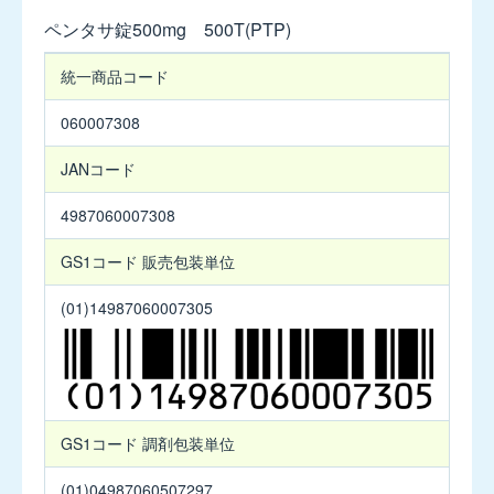
児
ペンタサ錠500mg 500T(PTP)
用
バ
ペ
統一商品コード
ク
ン
シ
タ
060007308
ダ
サ
ー
錠
JANコード
ル
500mg
錠
500T(PTP)
4987060007308
50mg
製
品
GS1コード
販売包装単位
コ
ジ
ー
ム
(01)14987060007305
ド
ソ
膀
胱
内
注
GS1コード
調剤包装単位
入
液
(01)04987060507297
50%