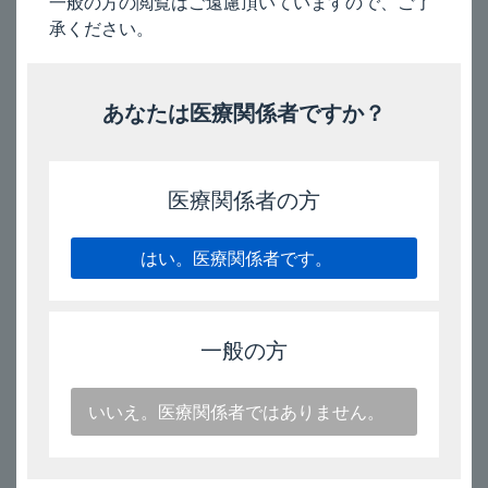
一般の方の閲覧はご遠慮頂いていますので、ご了
等
品
承ください。
2027
剤形
吸入エアゾール剤
年
3
外
月】
あなたは医療関係者ですか？
色調
-
形
直径
-
キ
プ
医療関係者の方
厚さ
-
レ
ス
チ
質量
-
はい。医療関係者です。
ュ
ア
識別コード
-
ブ
一般の方
ル
錠
製品コード
5mg
いいえ。医療関係者ではありません。
規格単位 120吸入1瓶
キ
規
薬価基準収載
医薬品コード
プ
格