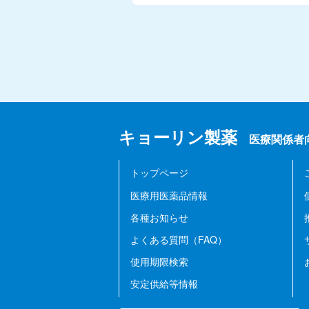
売
GeneSoC
中
SARS-
止
CoV-2 N2
包
検出キッ
装】
ト
製
品
GeneSoC
コ
キョーリン製薬
医療関係者
百日咳菌
ー
検出キッ
ド
トップページ
ト
医療用医薬品情報
GeneSoC
各種お知らせ
FluA/B 検
よくある質問（FAQ）
出キット
使用期限検索
安定供給等情報
タ行