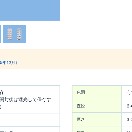
5年12月）
外
存
う
色調
形
開封後は遮光して保存す
6
直径
）
3
厚さ