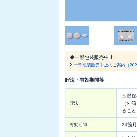
吸入
用
エ
剤形
内装
クリ
ラ
400μg
ジェ
◆一部包装販売中止
ヌエ
一部包装販売中止のご案内（202
ア60
吸入
貯法・有効期間等
用
貯
室温保
法・
（外箱
貯法
キプ
カ行
有
ること
レス錠
効
5mg
期
24箇月
有効期間
間
キプ
等
レス錠