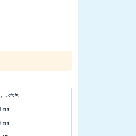
すい赤色
.4mm
.0mm