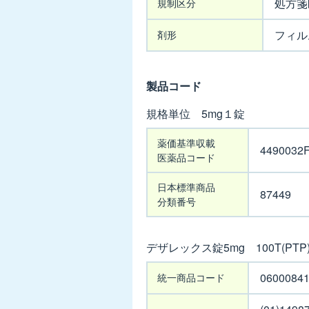
処方箋
規制区分
10mg
フィル
剤形
キプ
レスOD
錠
製品コード
10mg
【販売
規格単位 5mg１錠
中止品
規
2027年
薬価基準収載
4490032
格
3月】
医薬品コード
単
キプ
位
日本標準商品
87449
レスチ
分類番号
ュアブ
ル錠
デザレックス錠5mg 100T(PTP
5mg
デ
キプ
0600084
統一商品コード
ザ
レス細
レ
粒4mg