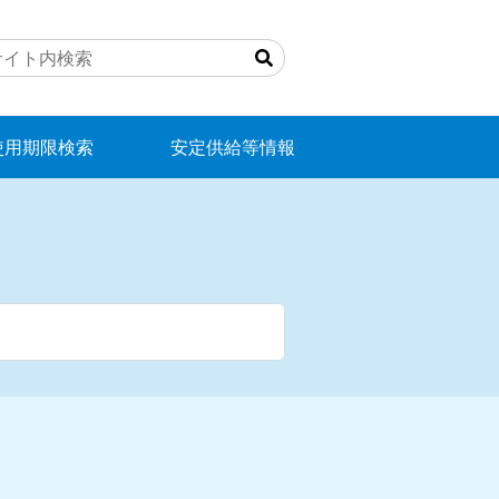
サ
イ
ト
内
使用期限検索
安定供給等情報
検
索