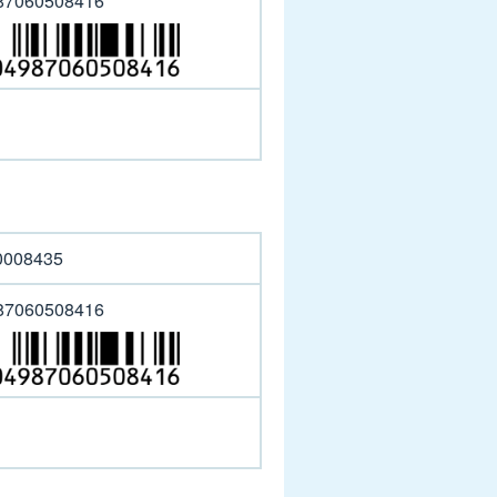
87060508416
0008435
87060508416