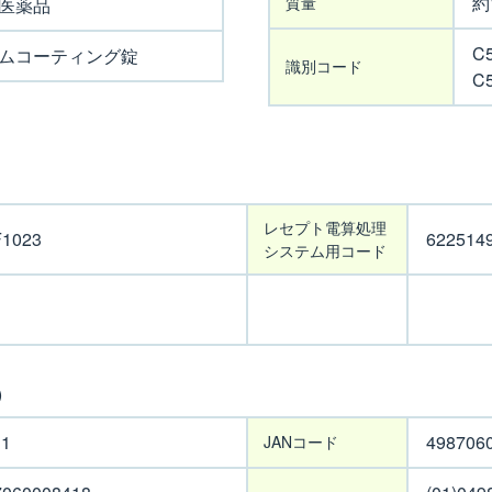
約
質量
医薬品
C
ムコーティング錠
識別コード
C
レセプト電算処理
F1023
622514
システム用コード
)
11
498706
JANコード