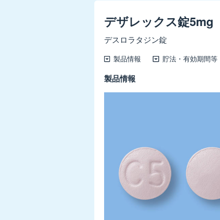
10mg
デザレックス錠5mg
ウ
デスロラタジン錠
リト
ス錠
製品情報
貯法・有効期間等
0.1mg
製品情報
ウ
リト
スOD
錠
0.1mg
エ
クリ
ラ
400μg
ジェ
ヌエ
ア30