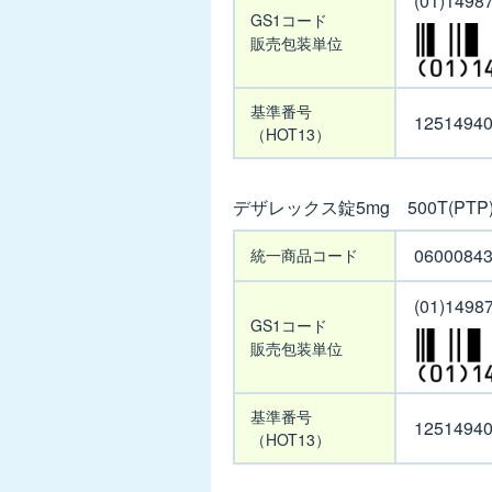
(01)1498
ッ
GS1コード
ケタ
ク
販売包装単位
スカプ
ス
セル
錠
基準番号
10mg
5mg
1251494
（HOT13）
100T(PTP)
製
サチュ
サ行
品
デザレックス錠5mg 500T(P
ロ錠100
コ
㎎
デ
ー
0600084
統一商品コード
ザ
小児用
ド
レ
バクシダ
(01)1498
ッ
GS1コード
ール錠
ク
販売包装単位
50mg
ス
ジムソ
錠
基準番号
膀胱内注
5mg
1251494
（HOT13）
入液50%
500T(PTP)
【販