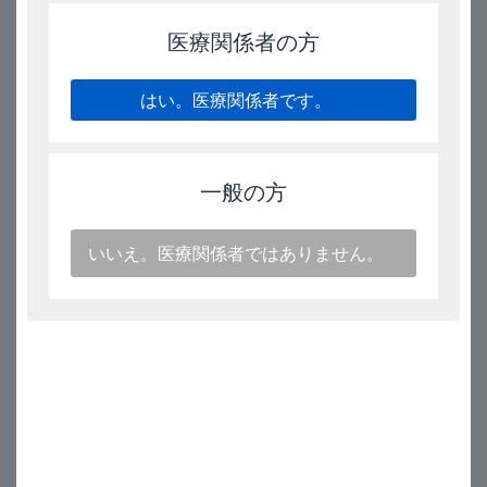
ムコダイン錠_副作用は？
医療関係者の方
キ
プ
レ
はい。医療関係者です。
製剤学的事項
ス
錠
ムコダイン錠_製剤の安定性は？
5mg、
錠
一般の方
10mg、
OD
作用機序・薬物動態
いいえ。医療関係者ではありません。
錠
10mg
ムコダイン錠_作用機序は？
キ
ムコダイン錠_血中濃度は？
プ
レ
ムコダイン錠_代謝と排泄の経路は？
ス
チ
ュ
その他
ア