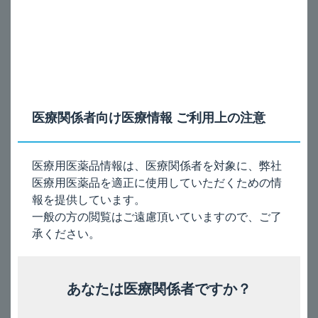
ムコダイン錠_服用を忘れた場合は？
錠
0.1mg、
OD
特定の背景を有する患者
錠
0.1mg
ムコダイン錠_注意が必要な合併症や既往歴は？
エ
医療関係者向け医療情報 ご利用上の注意
ク
ムコダイン錠_肝機能障害患者への投与は？
リ
ラ
ムコダイン錠_妊婦への投与は？
医療用医薬品情報は、医療関係者を対象に、弊社
400μg
医療用医薬品を適正に使用していただくための情
ジ
ムコダイン錠_授乳婦への投与は？
ェ
報を提供しています。
ヌ
一般の方の閲覧はご遠慮頂いていますので、ご了
ムコダイン錠_高齢者への投与は？
エ
承ください。
ア
安全性
あなたは医療関係者ですか？
カ
行
ムコダイン錠_禁忌は？