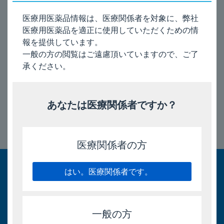
「過量投与時の処置は？」はこちら
医療用医薬品情報は、医療関係者を対象に、弊社
医療用医薬品を適正に使用していただくための情
報を提供しています。
電子添文（8.1項）［2026年4月改訂（第3版）］
一般の方の閲覧はご遠慮頂いていますので、ご了
承ください。
2026/4/21
あなたは医療関係者ですか？
このページのトップへ
医療関係者の方
はい。医療関係者です。
一般の方