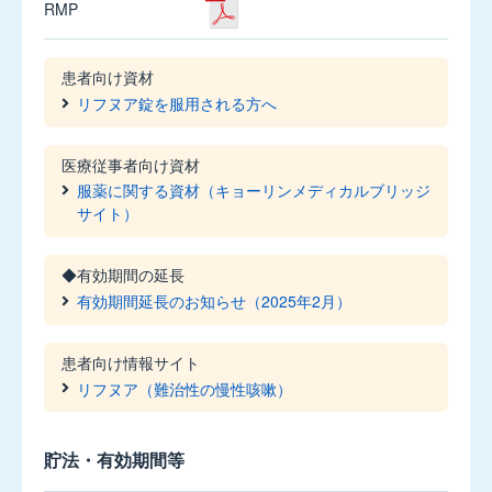
RMP
400μg
ジ
ェ
患者向け資材
ヌ
リフヌア錠を服用される方へ
エ
ア
60
医療従事者向け資材
吸
服薬に関する資材（キョーリンメディカルブリッジ
入
サイト）
用
◆有効期間の延長
カ
有効期間延長のお知らせ（2025年2月）
行
患者向け情報サイト
リフヌア（難治性の慢性咳嗽）
キ
プ
レ
貯法・有効期間等
ス
錠