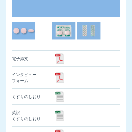
0.1mg
エ
ク
剤形
内装
リ
ラ
400μg
ジ
ェ
電子添文
ヌ
エ
ア
インタビュー
30
フォーム
吸
入
くすりのしおり
用
英訳
エ
くすりのしおり
ク
リ
ラ