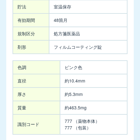
貯
5mg
貯法
室温保存
法・
有
有効期間
48箇月
キ
効
プ
期
規制区分
処方箋医薬品
レ
間
ス
等
剤形
フィルムコーティング錠
錠
10mg
外
色調
ピンク色
形
キ
プ
直径
約10.4mm
レ
ス
厚さ
約5.3mm
OD
錠
質量
約463.5mg
10mg
【販
777 （薬物本体）
売
識別コード
777 （包装）
中
止