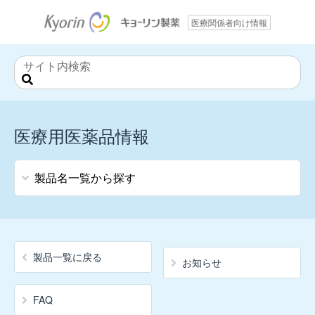
医療関係者向け情報
サ
イ
ト
内
医療用医薬品情報
検
索
製品名一覧から探す
ア
行
製品一覧に戻る
お知らせ
ア
ン
FAQ
チ