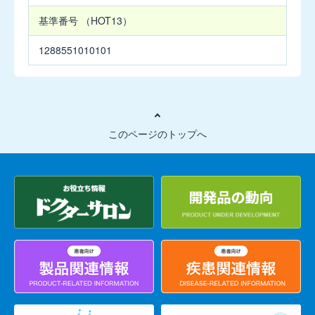
児
基準番号
（HOT13）
用
バ
1288551010101
ク
シ
ダ
ー
ル
錠
このページのトップへ
50mg
ジ
ム
ソ
膀
胱
内
注
入
液
50%