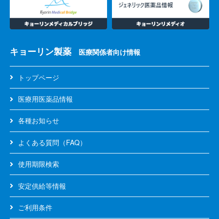
GeneSoC
SARS-
CoV-
キョーリン製薬
医療関係者向け情報
2
N2
検
トップページ
出
キ
医療用医薬品情報
ッ
ト
各種お知らせ
よくある質問（FAQ）
GeneSoC
百
日
使用期限検索
咳
菌
安定供給等情報
検
出
ご利用条件
キ