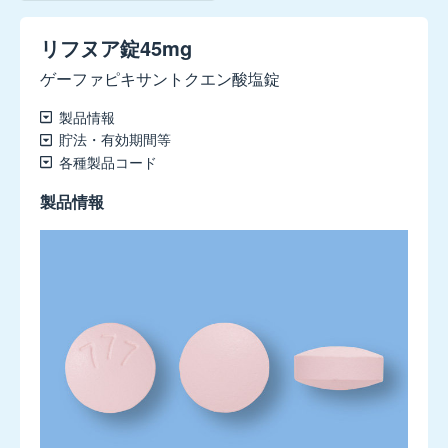
レ
ク
リフヌア錠45mg
ス
静
ゲーファピキサントクエン酸塩錠
注
10mg
製品情報
貯法・有効期間等
各種製品コード
ウ
リ
製品情報
ト
ス
錠
0.1mg
ウ
リ
ト
ス
OD
錠