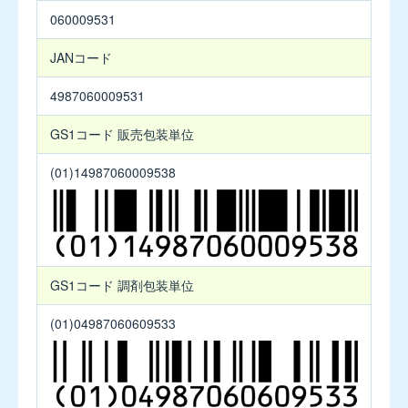
レ
ヌ
060009531
ス
ア
細
錠
JANコード
粒
45mg
4mg
100T(PTP)
4987060009531
製
品
ケ
GS1コード
販売包装単位
コ
タ
ー
ス
(01)14987060009538
ド
カ
プ
セ
ル
10mg
GS1コード
調剤包装単位
サ
(01)04987060609533
行
小