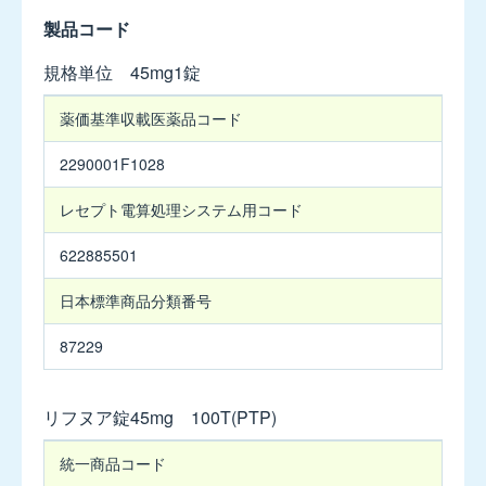
品
製品コード
2027
年
規格単位 45mg1錠
3
月】
規
薬価基準収載
医薬品コード
格
単
キ
2290001F1028
位
プ
レ
レセプト電算処理
システム用コード
ス
チ
622885501
ュ
ア
日本標準商品
分類番号
ブ
ル
87229
錠
5mg
リフヌア錠45mg 100T(PTP)
キ
リ
統一商品コード
プ
フ