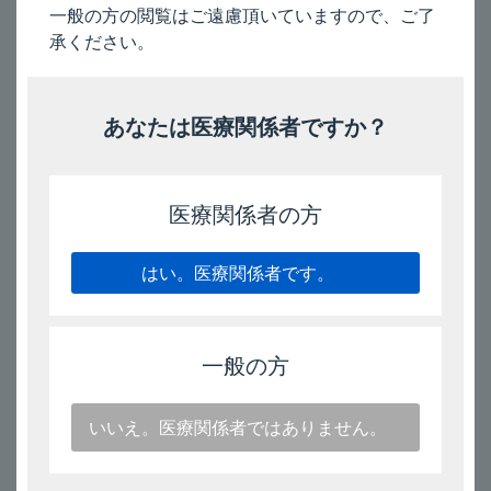
情
一般の方の閲覧はご遠慮頂いていますので、ご了
報
2026年5月
承ください。
フルティフォーム製剤 製造番号設定方法変更のご案内
2020
2026年5月
あなたは医療関係者ですか？
年
デザレックス錠5mg コ・プロモーション契約終了のお知ら
の
せ
新
2026年4月
着
医療関係者の方
アンチレクス静注10mg 使用上の注意改訂のお知らせ
情
報
2026年4月
はい。医療関係者です。
アンチレクス静注10㎎の電子添文及びインタビューフォー
ムを改訂しました
2019
年
2026年4月
の
一般の方
プレドネマ注腸20mg 使用上の注意改訂のお知らせ
新
着
2026年4月
情
いいえ。医療関係者ではありません。
プレドネマ注腸20㎎の電子添文及びインタビューフォーム
報
を改訂しました