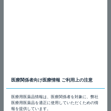
年
の
2026年7月
新
デザレックス錠5mgの電子添文及びインタビューフォーム
着
を改訂しました
情
報
2026年6月
サチュロ錠100㎎のインタビューフォームを改訂しました
2022
2026年6月
年
サチュロ錠100㎎の電子添文を改訂しました
の
新
2026年6月
着
ウリトス錠0.1mgの電子添文及びインタビューフォームを
情
改訂しました
報
2026年6月
医療関係者向け医療情報 ご利用上の注意
ウリトスOD錠0.1mgの電子添文及びインタビューフォー
2021
ムを改訂しました
年
医療用医薬品情報は、医療関係者を対象に、弊社
の
2026年5月
医療用医薬品を適正に使用していただくための情
新
ペンタサ顆粒94％ 製造販売元変更に伴う表示変更の補足
着
報を提供しています。
情報