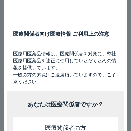
の
を改訂しました
新
2022年7月
着
ハイスコ皮下注0.5mgの電子添文及びインタビューフォー
情
ムを改訂しました
報
医療関係者向け医療情報 ご利用上の注意
2022年7月
ベストロン耳鼻科用1％（50mg）の電子添文を改訂しまし
2010
た
年
医療用医薬品情報は、医療関係者を対象に、弊社
の
医療用医薬品を適正に使用していただくための情
2022年7月
新
報を提供しています。
ベストロン耳鼻科用1％（500mg）の電子添文を改訂しま
着
一般の方の閲覧はご遠慮頂いていますので、ご了
した
情
承ください。
報
2022年6月
キプレス錠5mgの電子添文及びインタビューフォームを改
訂しました
2009
あなたは医療関係者ですか？
年
2022年6月
の
キプレス錠10mgの電子添文及びインタビューフォームを
新
改訂しました
着
医療関係者の方
情