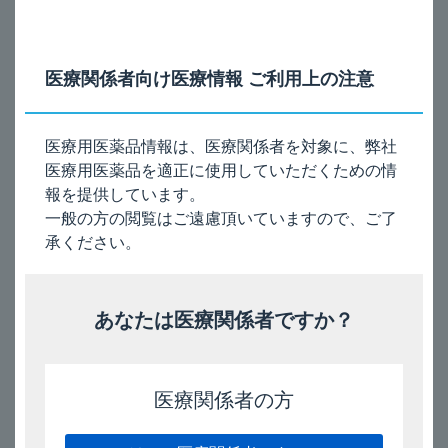
ン
包装仕様変更
せ
AP2
コレキサミン錠200mg 「JANコード」削除のご案内
2017
医療関係者向け医療情報 ご利用上の注意
ク
年
リ
2013年4月
の
ノ
お
リ
医療用医薬品情報は、医療関係者を対象に、弊社
包装仕様変更
知
ル
医療用医薬品を適正に使用していただくための情
ら
コレキサミン錠200mg 本社移転に伴う包装資材の住所表
報を提供しています。
せ
記変更のご案内
ケ
一般の方の閲覧はご遠慮頂いていますので、ご了
タ
承ください。
ス
2016
2008年11月
年
の
コ
あなたは医療関係者ですか？
お
新製品・販売中止品
レ
知
キ
コレキサミン錠200mg 「販売中止」のご案内〔3,000錠
ら
サ
（PTP）〕
せ
ミ
医療関係者の方
ン
2008年3月
2015