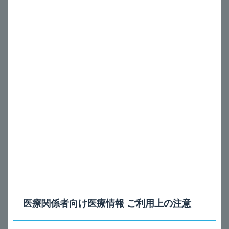
通
知
ら
マイクロシールドに関するお知らせ
せ
ア
行
2024
2020年2月
年
の
ア
新製品・販売中止品
お
プ
知
マイクロシールドスクラブ液4％ 日本ｴｱ･ﾘｷｰﾄﾞ合同会
レ
ら
社 販売提携製品の販売（取り扱い）終了について
ー
せ
ス
2020年1月
ア
2023
ン
年
包装仕様変更
チ
の
レ
お
マイクロシールドスクラブ液4％ 製造販売業者社名変更に
ク
知
伴う表示変更のご案内
医療関係者向け医療情報 ご利用上の注意
ス
ら
せ