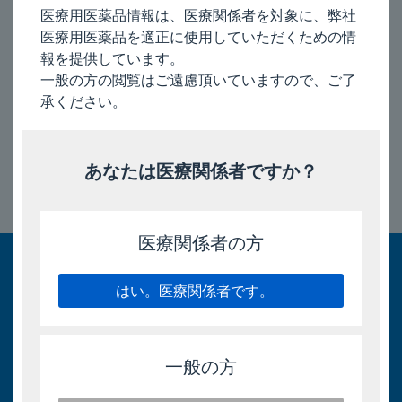
2017年10月
イ
医療用医薬品情報は、医療関係者を対象に、弊社
ン
医療用医薬品を適正に使用していただくための情
2022
テ
年
電子添文改訂
報を提供しています。
ス
の
一般の方の閲覧はご遠慮頂いていますので、ご了
ク
マイクロシールドスクラブ液4％ 使用上の注意改訂のお知
お
承ください。
リ
らせ
知
ア
ら
せ
あなたは医療関係者ですか？
ウ
リ
2021
ト
このページのトップへ
年
ス
医療関係者の方
の
お
エ
知
はい。医療関係者です。
ク
ら
リ
せ
ラ
一般の方
2020
カ
年