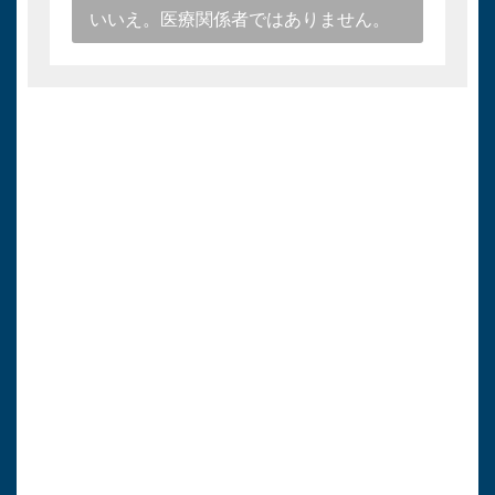
の
行
いいえ。医療関係者ではありません。
お
知
ら
キ
せ
プ
レ
ス
キョーリン製薬
医療関係者向け情報
2019
年
キ
の
トップページ
ョ
お
ー
知
医療用医薬品情報
フ
ら
ィ
せ
各種お知らせ
リ
ン
よくある質問（FAQ）
2018
年
キ
使用期限検索
の
ョ
お
ー
知
安定供給等情報
リ
ら