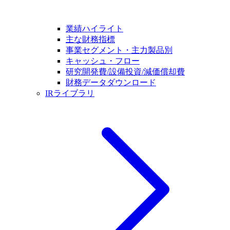
業績ハイライト
主な財務指標
事業セグメント・主力製品別
キャッシュ・フロー
研究開発費/設備投資/減価償却費
財務データダウンロード
IRライブラリ