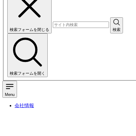
検索フォームを閉じる
検索
検索フォームを開く
Menu
会社情報